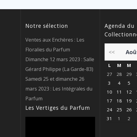
Notre sélection
Agenda du
Collectionn
Ventes aux Enchères : Les
Floralies du Parfum
<<
Aoû
Dimanche 12 mars 2023 : Salle
L
M
M
Gérard Philippe (La Garde-83)
27
28
29
Samedi 25 et dimanche 26
3
4
5
mars 2023 : Les Intégrales du
10
11
12
Parfum
17
18
19
Les Vertiges du Parfum
24
25
26
31
1
2
Lecteur
vidéo